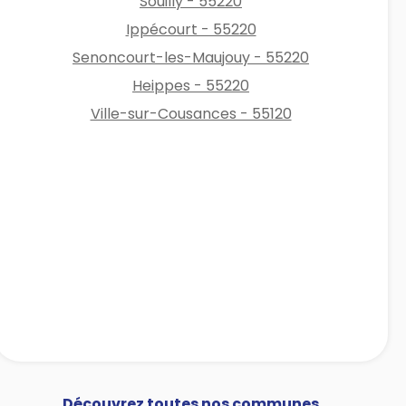
Souilly - 55220
Ippécourt - 55220
Senoncourt-les-Maujouy - 55220
Heippes - 55220
Ville-sur-Cousances - 55120
Découvrez toutes nos communes