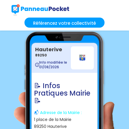
Référencez votre collectivité
Hauterive
89250
Info modifiée le
01/08/2026
📝 Infos
Pratiques Mairie
📝
📬
Adresse de la Mairie :
1 place de la Mairie
89250 Hauterive