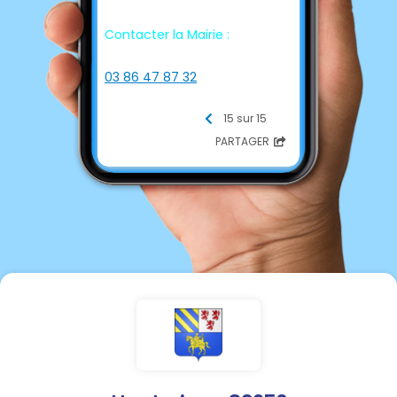
Contacter la Mairie :
☎ Téléphone
03 86 47 87 32
📩 E-mail
mairie-
15 sur 15
hauterive2@wanadoo.fr
PARTAGER
💻 Site internet
https://hauterive89.fr/