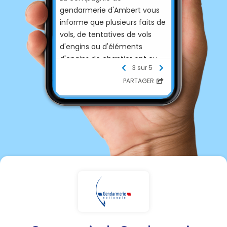
gendarmerie d'Ambert vous
informe que plusieurs faits de
vols, de tentatives de vols
d'engins ou d'éléments
d'engins de chantier ont eu
3 sur 5
lieu ces derniers jours sur le
PARTAGER
secteur (Ambert, Arlanc, Dore
l'Église, Baffie...).
Bien vouloir informer la
gendarmerie (17) si vous
constatez des situations
anormales (chargement d'un
engin de nuit...).