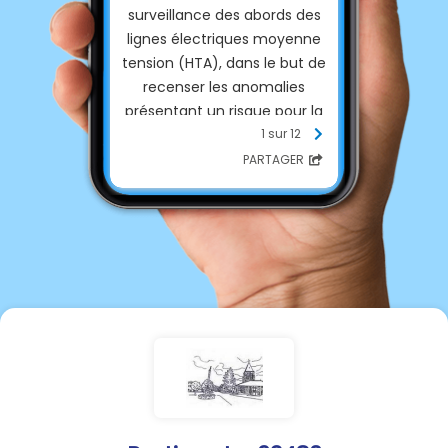
surveillance des abords des
lignes électriques moyenne
tension (HTA), dans le but de
recenser les anomalies
présentant un risque pour la
sécurité des ouvrages.
1 sur 12
Cette opération sera
PARTAGER
effectuée par hélicoptère et
portera sur près de
800kilomètres de réseau.
Dans le cadre de cette
mission, les lignes électriques
HTA seront survolées à basse
altitude et à une vitesse
d’environ 30 km/h.
Les vols sont programmés
entre
le 05/08/
2026
et le 25
Août 2026
et conduiront à
survoler, par tronçons