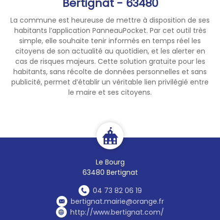
Bertignat - 63480
successifs, l’ensemble du
La commune est heureuse de mettre à disposition de ses
département.
habitants l’application PanneauPocket. Par cet outil très
simple, elle souhaite tenir informés en temps réel les
citoyens de son actualité au quotidien, et les alerter en
cas de risques majeurs. Cette solution gratuite pour les
habitants, sans récolte de données personnelles et sans
publicité, permet d’établir un véritable lien privilégié entre
le maire et ses citoyens.
Le Bourg
63480 Bertignat
04 73 82 06 19
bertignat.mairie@orange.fr
http://www.bertignat.com/