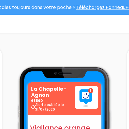
ocales toujours dans votre poche ?
Téléchargez PanneauPo
La Chapelle-
Agnon
63590
Alerte publiée le
31/07/2026
Vigilance orange