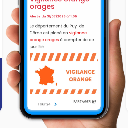
orages
Alerte du 31/07/2026 à 11:05
Le département du Puy-de-
Dôme est placé en
vigilance
orange orages
à compter de ce
jour 15h
PARTAGER
1 sur 24