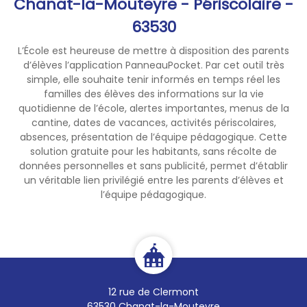
Chanat-la-Mouteyre - Périscolaire -
formulaire en mairie ou à en
faire la demande par mail (
63530
adresse ci dessus).
L’École est heureuse de mettre à disposition des parents
Vous avez jusqu'au 21 août
d’élèves l’application PanneauPocket. Par cet outil très
pour inscrire vos enfants.
simple, elle souhaite tenir informés en temps réel les
familles des élèves des informations sur la vie
Concernant le transport
quotidienne de l’école, alertes importantes, menus de la
scolaire petit rappel : La
cantine, dates de vacances, activités périscolaires,
gratuité du transport
absences, présentation de l’équipe pédagogique. Cette
solution gratuite pour les habitants, sans récolte de
nécessite tout de même de
données personnelles et sans publicité, permet d’établir
circuler avec une carte de
un véritable lien privilégié entre les parents d’élèves et
transport.
l’équipe pédagogique.
Merci et bonnes vacances à
tous.
12 rue de Clermont
63530 Chanat-la-Mouteyre