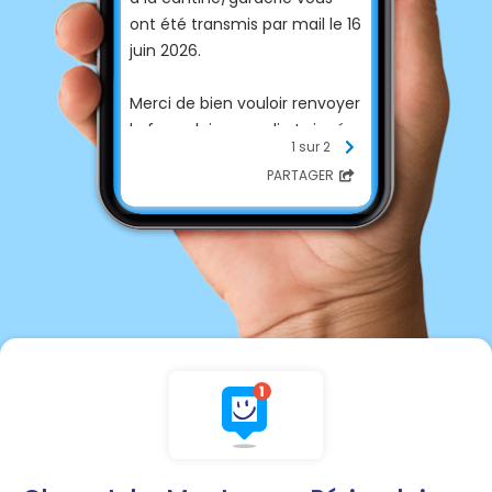
ont été transmis par mail le 16
juin 2026.
Merci de bien vouloir renvoyer
le formulaire rempli et signé,
1 sur 2
le règlement intérieur signé
PARTAGER
ainsi que les pièces
demandées afin de vous
attribuer le tarif approprié.
Votre demande peut être
déposée dans la boite aux
lettres de la mairie ou
envoyée par mail à l'adresse :
mairie.services@chanatlamo
uteyre.fr
Pensez à vérifier vos SPAMS.
Pour les nouveaux inscrits
n'hésitez pas à retirer votre