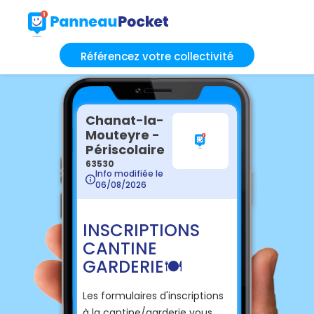
Référencez votre collectivité
Chanat-la-
Mouteyre -
Périscolaire
63530
Info modifiée le
06/08/2026
INSCRIPTIONS
CANTINE
GARDERIE 🍽️
Les formulaires d'inscriptions
à la cantine/garderie vous