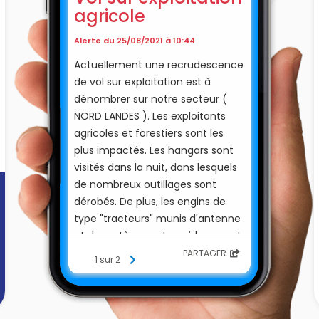
agricole
Alerte du 25/08/2021 à 10:44
Actuellement une recrudescence
de vol sur exploitation est à
dénombrer sur notre secteur (
NORD LANDES ). Les exploitants
agricoles et forestiers sont les
plus impactés. Les hangars sont
visités dans la nuit, dans lesquels
de nombreux outillages sont
dérobés. De plus, les engins de
type "tracteurs" munis d'antenne
et de système auto guidage sont
la cible des malfrats. Soyez
PARTAGER
1 sur 2
vigilant, aux véhicules qui vous
semble suspects. Relevez la
plaque d'immatriculation et tout