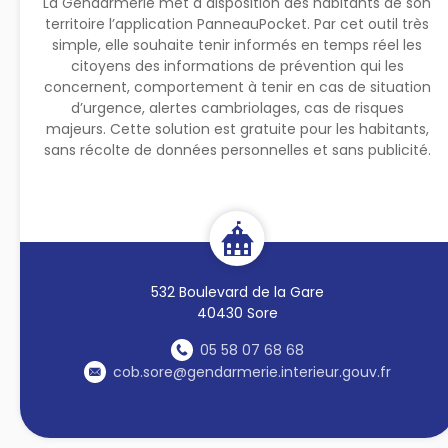
La Gendarmerie met à disposition des habitants de son
territoire l’application PanneauPocket. Par cet outil très
simple, elle souhaite tenir informés en temps réel les
citoyens des informations de prévention qui les
concernent, comportement à tenir en cas de situation
d’urgence, alertes cambriolages, cas de risques
majeurs. Cette solution est gratuite pour les habitants,
sans récolte de données personnelles et sans publicité.
532 Boulevard de la Gare
40430 Sore
05 58 07 68 68
cob.sore@gendarmerie.interieur.gouv.fr