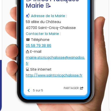
Mairie 📝
📬
Adresse de la Mairie :
59 allée du Château
40700 Saint-Cricq-Chalosse
Contacter la Mairie :
☎ Téléphone
05 58 79 38 86
📩 E-mail
mairie.stcricqchalosse@wanadoo.
fr
💻 Site internet
http://www.saintcricqchalosse.fr
PARTAGER
5 sur 5