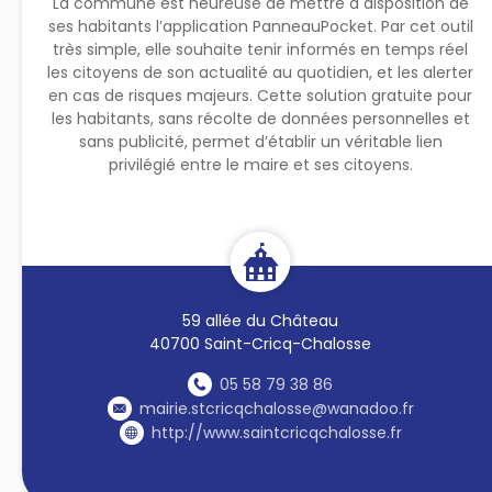
La commune est heureuse de mettre à disposition de
ses habitants l’application PanneauPocket. Par cet outil
très simple, elle souhaite tenir informés en temps réel
les citoyens de son actualité au quotidien, et les alerter
en cas de risques majeurs. Cette solution gratuite pour
les habitants, sans récolte de données personnelles et
sans publicité, permet d’établir un véritable lien
privilégié entre le maire et ses citoyens.
59 allée du Château
40700 Saint-Cricq-Chalosse
05 58 79 38 86
mairie.stcricqchalosse@wanadoo.fr
http://www.saintcricqchalosse.fr