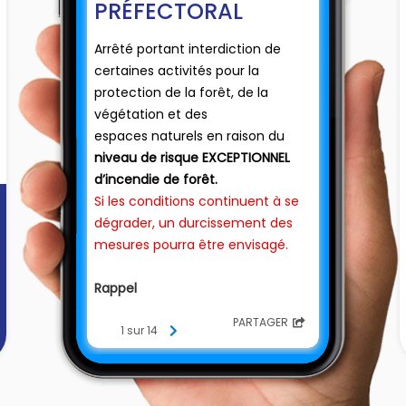
PRÉFECTORAL
Arrêté portant interdiction de
certaines activités pour la
protection de la forêt, de la
végétation et des
espaces naturels en raison du
niveau de risque EXCEPTIONNEL
d’incendie de forêt.
Si les conditions continuent à se
dégrader, un durcissement des
mesures pourra être envisagé.
Rappel
Dans les bois et forêts du
➡️
PARTAGER
département et jusqu’à une
1 sur 14
distance de 200 mètres de ces
derniers
❌️
fumer est strictement interdit,