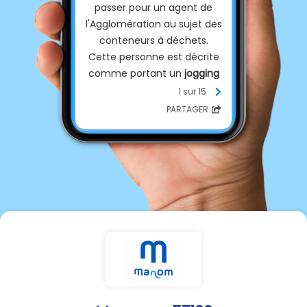
passer pour un agent de
l'Agglomération au sujet des
conteneurs à déchets.
Cette personne est décrite
comme portant un
jogging
orange de type bleu de travail
1 sur 15
ainsi qu'une
casquette
.
PARTAGER
En cas de doute,
ne laissez
pas entrer cette personne à
votre domicile
et ne
communiquez aucune
information personnelle.
Votre sécurité et votre
tranquillité sont notre priorité.