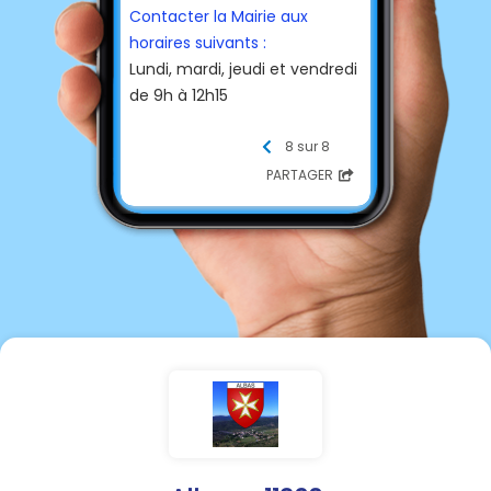
Contacter la Mairie aux
horaires suivants :
Lundi, mardi, jeudi et vendredi
de 9h à 12h15
☎
Téléphone
8 sur 8
04 68 45 90 58
PARTAGER
📩
E-mail
albas.11@wanadoo.fr