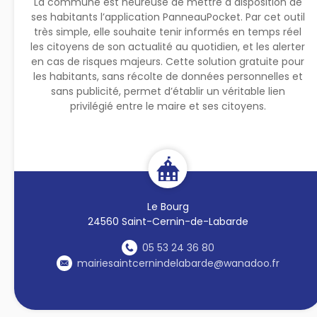
La commune est heureuse de mettre à disposition de
ses habitants l’application PanneauPocket. Par cet outil
très simple, elle souhaite tenir informés en temps réel
les citoyens de son actualité au quotidien, et les alerter
en cas de risques majeurs. Cette solution gratuite pour
les habitants, sans récolte de données personnelles et
sans publicité, permet d’établir un véritable lien
privilégié entre le maire et ses citoyens.
Le Bourg
24560 Saint-Cernin-de-Labarde
05 53 24 36 80
mairiesaintcernindelabarde@wanadoo.fr