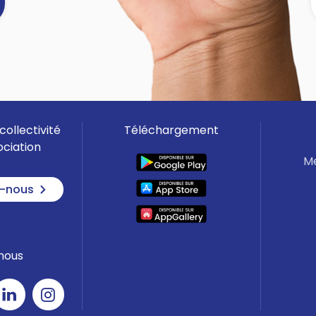
]
collectivité
Téléchargement
ociation
Me
-nous
nous