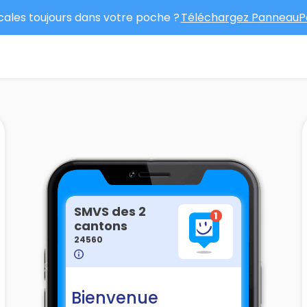
ocales toujours dans votre poche ?
Téléchargez PanneauPo
SMVS des 2
cantons
24560
Bienvenue