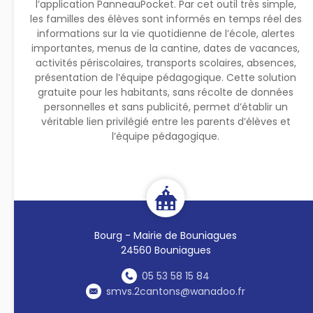
l’application PanneauPocket. Par cet outil très simple,
les familles des élèves sont informés en temps réel des
informations sur la vie quotidienne de l’école, alertes
importantes, menus de la cantine, dates de vacances,
activités périscolaires, transports scolaires, absences,
présentation de l’équipe pédagogique. Cette solution
gratuite pour les habitants, sans récolte de données
personnelles et sans publicité, permet d’établir un
véritable lien privilégié entre les parents d’élèves et
l’équipe pédagogique.
Bourg - Mairie de Bouniagues
24560 Bouniagues
05 53 58 15 84
smvs.2cantons@wanadoo.fr