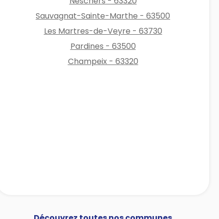
Neschers - 63320
Sauvagnat-Sainte-Marthe - 63500
Les Martres-de-Veyre - 63730
Pardines - 63500
Champeix - 63320
Découvrez toutes nos communes