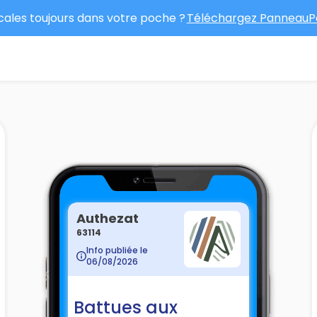
ocales toujours dans votre poche ?
Téléchargez PanneauPo
Authezat
63114
Info publiée le
06/08/2026
Battues aux