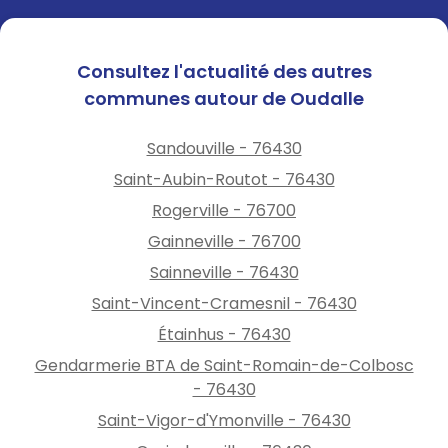
votre compréhension et de
votre engagement aux côtés
de la commune.
Consultez l'actualité des autres
communes autour de Oudalle
📄 L’arrêté municipal est
consultable en mairie et sur
Sandouville - 76430
les supports officiels de la
commune.
Saint-Aubin-Routot - 76430
Rogerville - 76700
Gainneville - 76700
Sainneville - 76430
Saint-Vincent-Cramesnil - 76430
Étainhus - 76430
Gendarmerie BTA de Saint-Romain-de-Colbosc
- 76430
Saint-Vigor-d'Ymonville - 76430