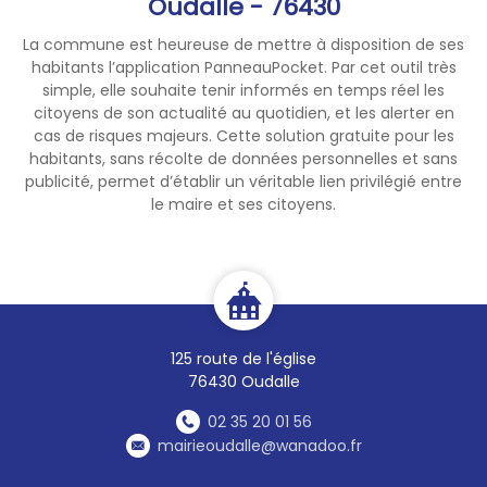
Oudalle - 76430
🏡 Sur les propriétés privées,
La commune est heureuse de mettre à disposition de ses
chacun est invité à adopter
habitants l’application PanneauPocket. Par cet outil très
les bons réflexes : rester
simple, elle souhaite tenir informés en temps réel les
vigilant, éloigner toute
citoyens de son actualité au quotidien, et les alerter en
flamme de la végétation
cas de risques majeurs. Cette solution gratuite pour les
sèche et s’assurer de
habitants, sans récolte de données personnelles et sans
publicité, permet d’établir un véritable lien privilégié entre
l’extinction complète des
le maire et ses citoyens.
braises.
Notre commune compte plus
de 30 % de surfaces boisées.
Dans le contexte actuel, la
vigilance de chacun est
125 route de l'église
essentielle pour préserver nos
76430 Oudalle
forêts, nos cultures et notre
cadre de vie.
02 35 20 01 56
mairieoudalle@wanadoo.fr
Nous vous remercions de