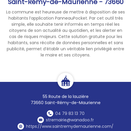
Saint-Rémy-de-Maurienne - 73660
La commune est heureuse de mettre à disposition de ses
habitants l’application PanneauPocket. Par cet outil très
simple, elle souhaite tenir informés en temps réel les
citoyens de son actualité au quotidien, et les alerter en
cas de risques majeurs. Cette solution gratuite pour les
habitants, sans récolte de données personnelles et sans
publicité, permet d’établir un véritable lien privilégié entre
le maire et ses citoyens.
55 Route de la lauzière
73660 Saint-Rémy-de-Maurienne
04 79 83 13 70
stremairie@wanadoo.fr
https://www.saintremydemaurienne.com/