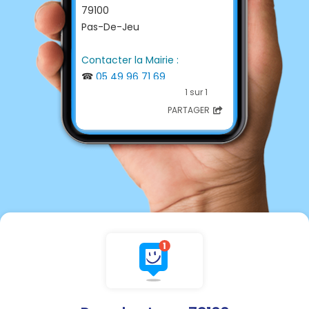
79100
Pas-De-Jeu
Contacter la Mairie :
☎
05 49 96 71 69
📩
mairie.pasdejeu@orange.fr
1 sur 1
PARTAGER
💻
http://www.mairiepasdejeu.fr