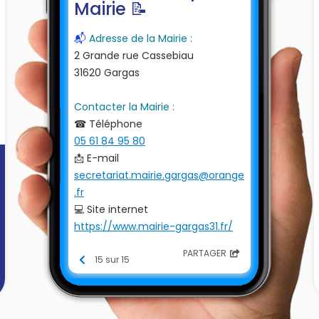
Mairie 📝
📬
Adresse de la Mairie :
2 Grande rue Cassebiau
31620 Gargas
Contacter la Mairie :
☎ Téléphone
05 61 84 95 80
📩 E-mail
secretariat.mairie.gargas@orange
.fr
💻 Site internet
https://www.mairie-gargas31.fr/
Horaires Ouvertures
PARTAGER
Lundi de 14h à 17h
15 sur 15
Mardi de 16h à 19h
Jeudi de 14h à 17h
Vendredi de 9h à 12h