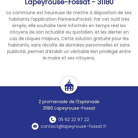
Lapeyrouse-Fossat - 31180
👏 Félicitations à la commune
La commune est heureuse de mettre à disposition de ses
pour cette belle mise en
habitants l’application PanneauPocket. Par cet outil très
lumière !
simple, elle souhaite tenir informés en temps réel les
citoyens de son actualité au quotidien, et les alerter en
cas de risques majeurs. Cette solution gratuite pour les
👉🏻 Vous souhaitez soutenir ce
habitants, sans récolte de données personnelles et sans
projet ?
VOTEZ
pour Saint-
publicité, permet d’établir un véritable lien privilégié entre
Jean-Lherm tout au long de
le maire et ses citoyens.
l'été via ce lien :
🔗 Cliquez ici
Vous pouvez renouveler votre
VOTE toutes les 24h00 ! 😉
👉🏻 Retrouvez notre article
2 promenade de l'Esplanade
dédié sur notre site web :
31180 Lapeyrouse-Fossat
🔗 Cliquez ici
05 62 22 97 22
contact@lapeyrouse-fossat.fr