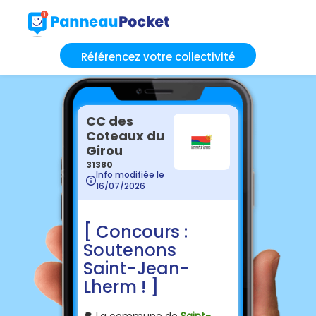
Référencez votre collectivité
CC des
Coteaux du
Girou
31380
Info modifiée le
16/07/2026
[ Concours :
Soutenons
Saint-Jean-
Lherm ! ]
🌳 La commune de
Saint-