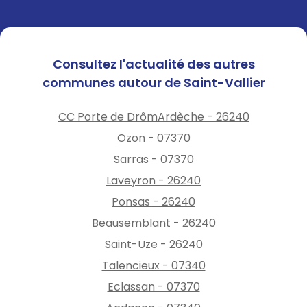
de 9h00 à 12h30
Vendredi
de 9h00 à 12h30 et de 14h00 à
17h00
Consultez l'actualité des autres
Samedi
communes autour de Saint-Vallier
de 10h00 à 12h00
(Sauf juillet et août)
CC Porte de DrômArdèche - 26240
Ozon - 07370
Sarras - 07370
Laveyron - 26240
Ponsas - 26240
Beausemblant - 26240
Saint-Uze - 26240
Talencieux - 07340
Eclassan - 07370