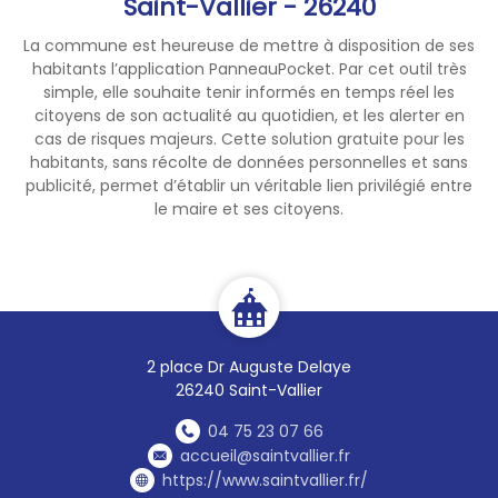
Saint-Vallier - 26240
Vendredi
La commune est heureuse de mettre à disposition de ses
de 9h00 à 12h30 et de 14h00 à
habitants l’application PanneauPocket. Par cet outil très
17h00
simple, elle souhaite tenir informés en temps réel les
Samedi
citoyens de son actualité au quotidien, et les alerter en
de 10h00 à 12h00
cas de risques majeurs. Cette solution gratuite pour les
(Sauf juillet et août)
habitants, sans récolte de données personnelles et sans
publicité, permet d’établir un véritable lien privilégié entre
le maire et ses citoyens.
Horaires du standard
📞
téléphonique
Lundi et mardi
de 9h00 à 12h30 et de 14h00 à
2 place Dr Auguste Delaye
17h30
26240 Saint-Vallier
Mercredi
de 9h00 à 12h30 et de 14h00 à
04 75 23 07 66
18h00
accueil@saintvallier.fr
Jeudi
https://www.saintvallier.fr/