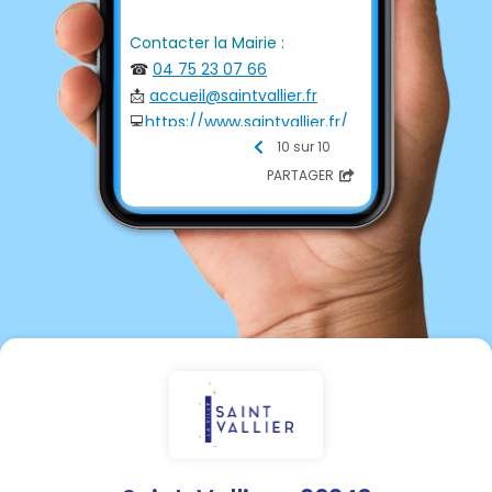
Contacter la Mairie :
☎
04 75 23 07 66
📩
accueil@saintvallier.fr
💻
https://www.saintvallier.fr/
10 sur 10
--------------------------
PARTAGER
----
Horaires d'ouverture au
👥
public
Lundi et mardi
de 9h00 à 12h30 et de 14h00 à
17h30
Mercredi
de 9h00 à 12h30 et de 14h00 à
18h00
Jeudi
de 9h00 à 12h30