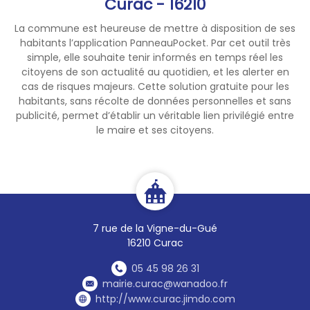
Curac - 16210
La commune est heureuse de mettre à disposition de ses
habitants l’application PanneauPocket. Par cet outil très
simple, elle souhaite tenir informés en temps réel les
citoyens de son actualité au quotidien, et les alerter en
cas de risques majeurs. Cette solution gratuite pour les
habitants, sans récolte de données personnelles et sans
publicité, permet d’établir un véritable lien privilégié entre
le maire et ses citoyens.
7 rue de la Vigne-du-Gué
16210 Curac
05 45 98 26 31
mairie.curac@wanadoo.fr
http://www.curac.jimdo.com