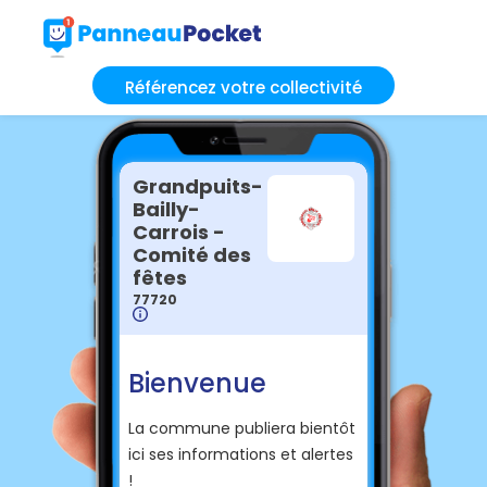
Référencez votre collectivité
Grandpuits-
Bailly-
Carrois -
Comité des
fêtes
77720
Bienvenue
La commune publiera bientôt
ici ses informations et alertes
!