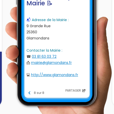
Mairie 📝
📬
Adresse de la Mairie :
9 Grande Rue
25360
Glamondans
Contacter la Mairie :
☎
03 81 63 03 72
📩
mairie@glamondans.fr
💻
http://www.glamondans.fr
PARTAGER
8 sur 8