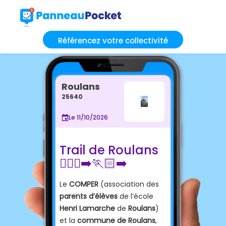
Référencez votre collectivité
Roulans
25640
Le 11/10/2026
Trail de Roulans
🏃🏼‍♀️‍➡️🏃🏻‍➡️
Le
COMPER
(association des
parents d’élèves
de l’école
Henri Lamarche
de
Roulans
)
et la
commune de Roulans
,