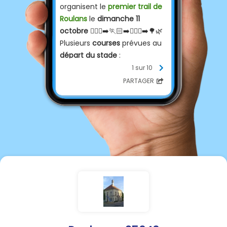
organisent le
premier trail
de
Roulans
le
dimanche 11
octobre
🏃🏼‍♀️‍➡️🏃🏻‍➡️🏃🏼‍♂️‍➡️🌳🌿
Plusieurs
courses
prévues au
départ du stade
:
🏃🏼‍♀️‍➡️🏃🏻‍➡️ 23km 850D+
1 sur 10
🏃🏼‍♀️‍➡️🏃🏻‍➡️ 12km 200D+
PARTAGER
🏃🏼‍♂️‍➡️🏃🏻‍♀️‍➡️ trail jeunes
🏃🏼‍♂️‍➡️🏃🏻‍♀️‍➡️ courses enfants
Informations supplémentaires
et Inscriptions
via le
QR code
sur l’affiche ci-jointe.