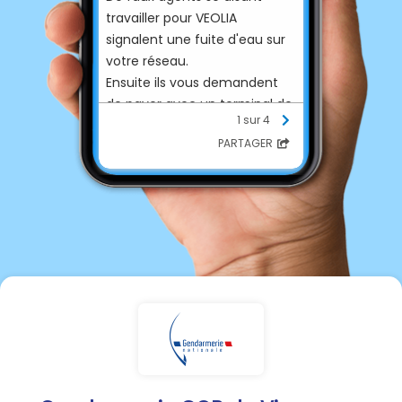
travailler pour VEOLIA
signalent une fuite d'eau sur
votre réseau.
Ensuite ils vous demandent
de payer avec un terminal de
1 sur 4
carte bleu la somme de 20
PARTAGER
euros et récupèrent ainsi
votre code secret.