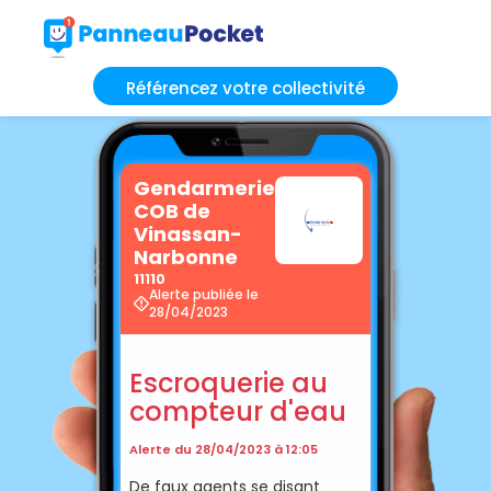
Référencez votre collectivité
Gendarmerie
COB de
Vinassan-
Narbonne
11110
Alerte publiée le
28/04/2023
Escroquerie au
compteur d'eau
Alerte du 28/04/2023 à 12:05
De faux agents se disant