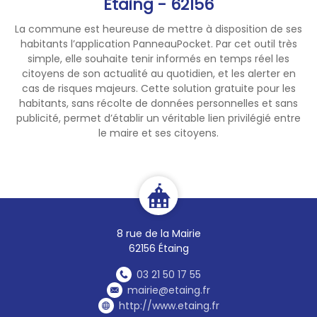
✅ Des astuces pour réduire
Etaing - 62156
vos déchets au quotidien
La commune est heureuse de mettre à disposition de ses
🎁 Une remise de composteur
habitants l’application PanneauPocket. Par cet outil très
est prévue à l'issue de la
simple, elle souhaite tenir informés en temps réel les
réunion.
citoyens de son actualité au quotidien, et les alerter en
cas de risques majeurs. Cette solution gratuite pour les
⚠️
Inscription obligatoire
habitants, sans récolte de données personnelles et sans
publicité, permet d’établir un véritable lien privilégié entre
auprès du SYMEVAD :
le maire et ses citoyens.
📞 03 21 74 35 99
💻
www.symevad.org
🌍 Ensemble, adoptons les
bons gestes pour préserver
notre environnement !
8 rue de la Mairie
62156 Étaing
03 21 50 17 55
mairie@etaing.fr
http://www.etaing.fr