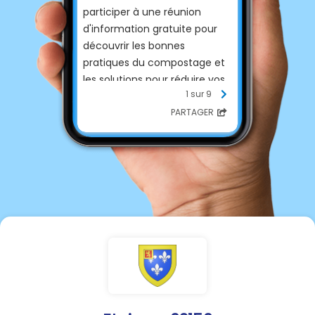
participer à une réunion
d'information gratuite pour
découvrir les bonnes
pratiques du compostage et
les solutions pour réduire vos
1 sur 9
déchets au quotidien.
PARTAGER
📍
Prochaines réunions à
proximité d'Étaing :
Tortequesne
Plouvain
Corbehem
Gouy-sous-Bellonne
Au programme :
✅ Les bases du compostage
✅ Des conseils pratiques pour
valoriser vos biodéchets