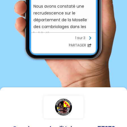
Nous avons constaté une
recrudescence sur le
département de la Moselle
des cambriolages dans les
habitations.
1 sur 3
PARTAGER
REDOUBLEZ DE VIGILANCE !
CONTRE LES CAMBRIOLAGES,
AYEZ LES BONS RÉFLEXES !