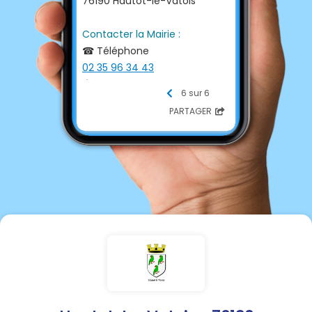
76190 Hautot-le-Vatois
Contacter la Mairie :
☎ Téléphone
02 35 96 34 43
📩 E-mail
6 sur 6
mairie@hautot-le-vatois.fr
PARTAGER
💻 Site internet
https://www.hautot-le-
vatois.fr/
Permanence
Lundi de 18 H 00 à 19 H 00
Jeudi de 17 H 00 à 18 H 00
excepté pendant les
vacances scolaires
Le samedi matin sur rendez-
vous