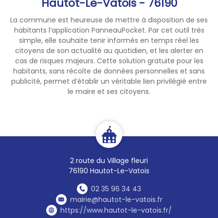
Hautot-Le-Vatois - 76190
La commune est heureuse de mettre à disposition de ses
habitants l’application PanneauPocket. Par cet outil très
simple, elle souhaite tenir informés en temps réel les
citoyens de son actualité au quotidien, et les alerter en
cas de risques majeurs. Cette solution gratuite pour les
habitants, sans récolte de données personnelles et sans
publicité, permet d’établir un véritable lien privilégié entre
le maire et ses citoyens.
2 route du Village fleuri
76190 Hautot-Le-Vatois
02 35 96 34 43
mairie@hautot-le-vatois.fr
https://www.hautot-le-vatois.fr/