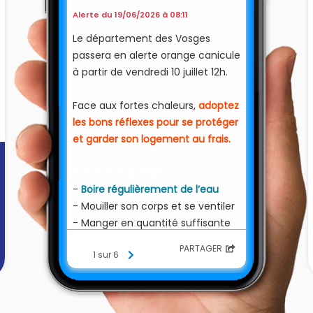
Alerte du 19/06/2026 à 08:11
Le département des Vosges
passera en alerte orange canicule
à partir de vendredi 10 juillet 12h.
Face aux fortes chaleurs,
adoptez
les bons réflexes pour se protéger
et garder son logement au frais.
Il est nécessaire de :
-
Boire régulièrement de l’eau
- Mouiller son corps et se ventiler
- Manger en quantité suffisante
- Éviter les efforts physiques
PARTAGER
1 sur 6
- Limiter sa consommation
d’alcool
- Maintenir son habitation au frais
en fermant les volets le jour et en