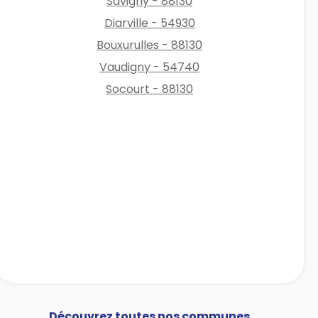
Savigny - 88130
Diarville - 54930
Bouxurulles - 88130
Vaudigny - 54740
Socourt - 88130
Découvrez toutes nos communes