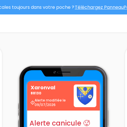
ocales toujours dans votre poche ?
Téléchargez PanneauPo
Xaronval
88130
Alerte modifiée le
09/07/2026
Alerte canicule 🥵