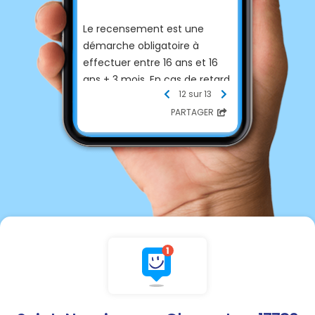
Le recensement est une
démarche obligatoire à
effectuer entre 16 ans et 16
ans + 3 mois. En cas de retard,
12 sur 13
la délivrance du Certificat
Individuel de Participation
PARTAGER
(CIP), remis après la Journée
Défense et Citoyenneté
(JDC), peut être impactée.
📌 Pourquoi est-ce important
?
Le CIP est indispensable pour
s'inscrire à un examen, un
concours ou le permis de
conduire, et ce, jusqu’à 25
ans.