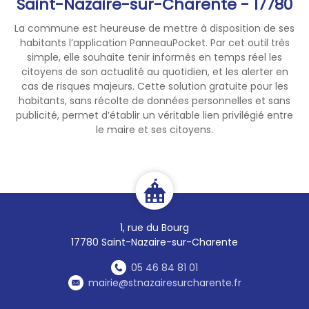
Saint-Nazaire-sur-Charente - 17780
📍 Comment faire son
La commune est heureuse de mettre à disposition de ses
recensement ?
habitants l’application PanneauPocket. Par cet outil très
Rendez-vous à la mairie avec
simple, elle souhaite tenir informés en temps réel les
une pièce d’identité, un livret
citoyens de son actualité au quotidien, et les alerter en
de famille et un justificatif de
cas de risques majeurs. Cette solution gratuite pour les
domicile
habitants, sans récolte de données personnelles et sans
publicité, permet d’établir un véritable lien privilégié entre
le maire et ses citoyens.
N’attendez pas, préparez
votre avenir dès maintenant !
✅
1, rue du Bourg
17780 Saint-Nazaire-sur-Charente
05 46 84 81 01
mairie@stnazairesurcharente.fr