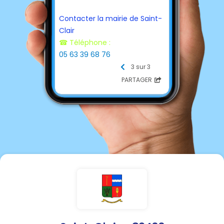
Contacter la mairie de Saint-
Clair
☎ Téléphone :
05 63 39 68 76
📩 E-mail :
3 sur 3
mairie-saint.clair@info82.com
PARTAGER
Horaires d'ouverture au public
:
Mardi et Jeudi: 9h00/12h00
Vendredi : 14h/17h