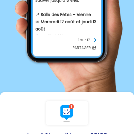
sauver jusqu’à
3 vies
.
📍
Salle des Fêtes – Vienne
📅
Mercredi 12 août et jeudi 13
août
🕘
De 9h à 13h
1 sur 17
📍
Place de Miremont
PARTAGER
✅
Pensez à prendre rendez-
vous
sur le site de l’EFS.
✅
Munissez-vous d’une pièce
d’identité.
✅
Ne venez pas à jeun
:
prenez un repas avant votre
don.
🙏 Merci à toutes les
personnes qui donneront un
peu de leur temps pour aider