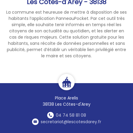
Les Côtes-d'Arey - 38138
les patients qui en ont besoin.
Votre geste est essentiel ! ❤️
La commune est heureuse de mettre à disposition de ses
habitants l’application PanneauPocket. Par cet outil très
simple, elle souhaite tenir informés en temps réel les
citoyens de son actualité au quotidien, et les alerter en
cas de risques majeurs. Cette solution gratuite pour les
habitants, sans récolte de données personnelles et sans
publicité, permet d’établir un véritable lien privilégié entre
le maire et ses citoyens.
Place Arelis
38138 Les Côtes-d'Arey
04 74 58 81 08
secretariat@lescotesdarey.fr