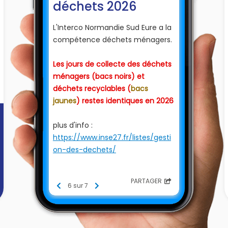
déchets 2026
L'Interco Normandie Sud Eure a la
compétence déchets ménagers.
Les jours de collecte des déchets
ménagers (bacs noirs) et
déchets recyclables (
bacs
jaunes
) restes identiques en 2026
plus d'info :
https://www.inse27.fr/listes/gesti
on-des-dechets/
Ci-dessous le calendrier de
PARTAGER
collecte des déchets ménagers
6 sur 7
2026
(cliquer sur l'image pour voir le
calendrier)