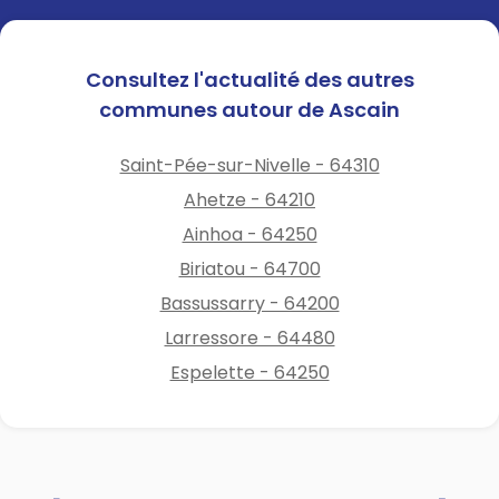
Su artifizialak eta jarduera
➡️
pirotekniko guztiak.
Landareak erretzea.
➡️
Consultez l'actualité des autres
Aire zabalean sua egitea.
➡️
communes autour de Ascain
Barbakoak naturguneetan.
➡️
Baso edo zuhaizti batetik
➡️
Saint-Pée-sur-Nivelle - 64310
200 metro baino gutxiagora
zigarreta erretzea.
Ahetze - 64210
Ainhoa - 64250
Sute baten hasiera ikusten
Biriatou - 64700
baduzu, deitu berehala
18
,
112
Bassussarry - 64200
edo
114
zenbakira, kokapena
ahalik eta zehatzen adieraziz.
Larressore - 64480
Espelette - 64250