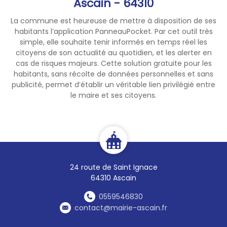
Ascain - 64310
de 200 mètres d'un espace
boisé.
La commune est heureuse de mettre à disposition de ses
habitants l’application PanneauPocket. Par cet outil très
En cas de départ de feu,
simple, elle souhaite tenir informés en temps réel les
appelez immédiatement le
18
,
citoyens de son actualité au quotidien, et les alerter en
le
112
ou le
114
en indiquant
cas de risques majeurs. Cette solution gratuite pour les
habitants, sans récolte de données personnelles et sans
précisément le lieu.
publicité, permet d’établir un véritable lien privilégié entre
*******************
le maire et ses citoyens.
Pirinio Atlantikoetako
Prefeturak departamendu
osoa
ZAINTZA GORRIAN
ezarri
du, naturguneetako eta
oihanetako
suteen arrisku
biziki handia
dela eta.
2026ko
24 route de Saint Ignace
uztailaren 29ko 20:00etatik,
64310 Ascain
guttienez
2026ko abuztuaren
10eko 23:59ra arte
.
0559546830
contact@mairie-ascain.fr
🚫 Debekatua da, bereziki: