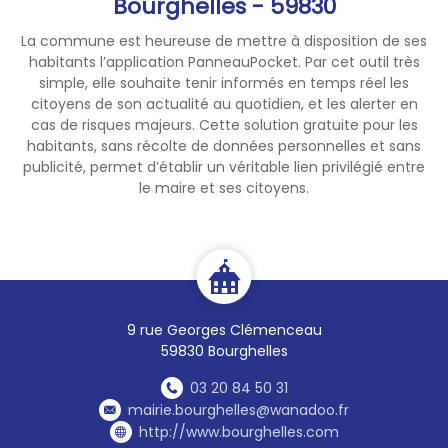
Bourghelles - 59830
Cette obligation est prévue
par les
articles L.324-4 et
La commune est heureuse de mettre à disposition de ses
D.324-15
du
Code du
habitants l’application PanneauPocket. Par cet outil très
tourisme
.
simple, elle souhaite tenir informés en temps réel les
citoyens de son actualité au quotidien, et les alerter en
Si vous n'avez pas encore
cas de risques majeurs. Cette solution gratuite pour les
habitants, sans récolte de données personnelles et sans
effectué cette démarche,
publicité, permet d’établir un véritable lien privilégié entre
nous vous invitons à
le maire et ses citoyens.
régulariser votre situation
dans les meilleurs délais en
déposant votre déclaration
auprès de la mairie.
Pour toute question ou pour
9 rue Georges Clémenceau
obtenir les formulaires,
59830 Bourghelles
n'hésitez pas à nous
contacter.
03 20 84 50 31
mairie.bourghelles@wanadoo.fr
http://www.bourghelles.com