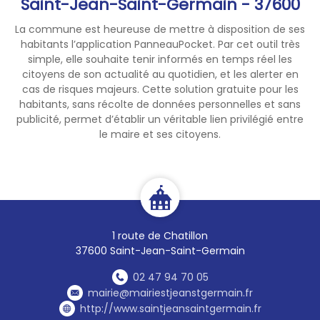
Saint-Jean-Saint-Germain - 37600
loire.gouv.fr/secheresse
) et
sur le site national VigiEau
La commune est heureuse de mettre à disposition de ses
(
https://vigieau.gouv.fr/
).
habitants l’application PanneauPocket. Par cet outil très
simple, elle souhaite tenir informés en temps réel les
citoyens de son actualité au quotidien, et les alerter en
cas de risques majeurs. Cette solution gratuite pour les
habitants, sans récolte de données personnelles et sans
publicité, permet d’établir un véritable lien privilégié entre
le maire et ses citoyens.
1 route de Chatillon
37600 Saint-Jean-Saint-Germain
02 47 94 70 05
mairie@mairiestjeanstgermain.fr
http://www.saintjeansaintgermain.fr