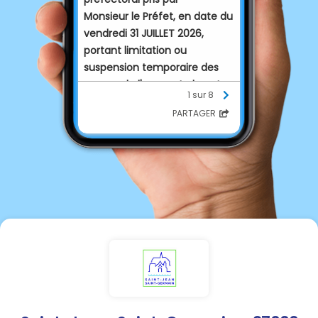
Monsieur le Préfet, en date du
vendredi 31 JUILLET 2026,
portant limitation ou
suspension temporaire des
usages de l'eau en Indre-et-
1 sur 8
Loire pour affichage.
PARTAGER
Les dispositions du présent
arrêté sont applicables
à
compter du dimanche 2 août
à zéro heure
.
L’arrêté peut être consulté
dans chaque mairie des
communes concernées, sur
le site internet départemental
des services de l’État
(
https://www.indre-et-