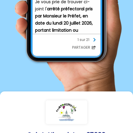
Je vous prie de trouver ci-
joint l'
arrêté préfectoral pris
par Monsieur le Préfet, en
date du lundi 20 juillet 2026,
portant limitation ou
suspension temporaire des
1 sur 21
usages de l'eau en Indre-et-
PARTAGER
Loire pour affichage.
Les dispositions du présent
arrêté sont applicables
à
compter du mercredi 22 juillet
à zéro heure
.
L’arrêté peut être consulté
dans chaque mairie des
communes concernées, sur
le site internet départemental
des services de l’État
(
https://www.indre-et-