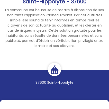
Saint-Hippolyte - 37600
loire.gouv.fr/secheresse
) et
sur le site national VigiEau
La commune est heureuse de mettre à disposition de ses
habitants l’application PanneauPocket. Par cet outil très
(
https://vigieau.gouv.fr/
).
simple, elle souhaite tenir informés en temps réel les
citoyens de son actualité au quotidien, et les alerter en
cas de risques majeurs. Cette solution gratuite pour les
habitants, sans récolte de données personnelles et sans
publicité, permet d’établir un véritable lien privilégié entre
le maire et ses citoyens.
37600 Saint-Hippolyte