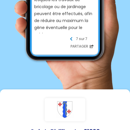
bricolage ou de jardinage
peuvent être effectués, afin
de réduire au maximum la
gêne éventuelle pour le
voisinage :
7 sur 7
PARTAGER
- du lundi au vendredi : 8h30
à 12h00 et de 14h à 19h30
- le samedi de 9h à 12h et de
15h à 19h
- le dimanche et jours fériés
de 10h à 12h