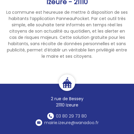
Izeure - 21110
peut provoquer des lésions
La commune est heureuse de mettre à disposition de ses
oculaires, indolores au
habitants l’application PanneauPocket. Par cet outil très
moment de l'exposition, mais
simple, elle souhaite tenir informés en temps réel les
potentiellement irréversibles.
citoyens de son actualité au quotidien, et les alerter en
cas de risques majeurs. Cette solution gratuite pour les
👉 Anticipez dès maintenant
habitants, sans récolte de données personnelles et sans
et équipez-vous de lunettes
publicité, permet d’établir un véritable lien privilégié entre
le maire et ses citoyens.
spécialement conçues pour
l'observation des éclipses,
capables de filtrer 100 % des
UV. Vous pouvez vous en
procurer chez votre opticien,
en pharmacie ou dans des
2 rue de Bessey
boutiques spécialisées.
21110 Izeure
ℹ️ Retrouvez toutes les
03 80 29 73 80
informations et les conseils
mairie.izeure@wanadoo.fr
de prévention.