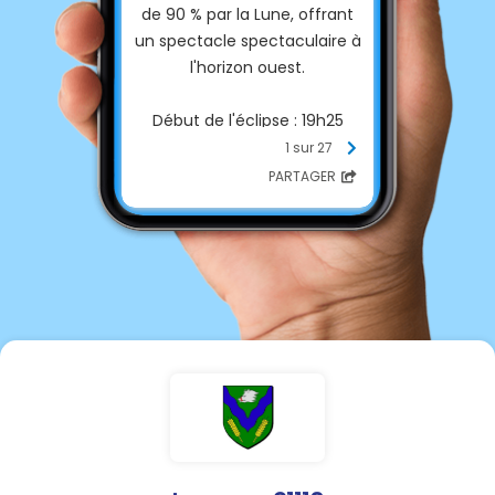
de 90 % par la Lune, offrant
un spectacle spectaculaire à
l'horizon ouest.
Début de l'éclipse : 19h25
Apogée (maximum) : 20h19
1 sur 27
Fin de l'éclipse : Le
PARTAGER
phénomène se terminera
plus tard dans la soirée, après
le coucher du Soleil.
Observer une éclipse solaire
est un moment
exceptionnel… à condition de
protéger vos yeux.
⚠️ Regarder le Soleil sans
protection adaptée ou avec
des lunettes non conformes