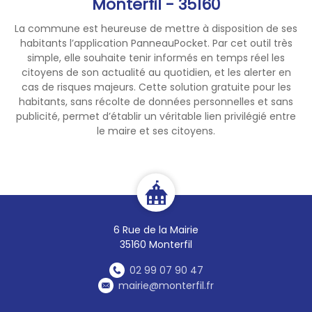
Monterfil - 35160
sous conditions de sécurité) ;
- la circulation et le
La commune est heureuse de mettre à disposition de ses
stationnement des véhicules
habitants l’application PanneauPocket. Par cet outil très
motorisés sur les chemins
simple, elle souhaite tenir informés en temps réel les
forestiers non revêtus, de
citoyens de son actualité au quotidien, et les alerter en
13h00 à 5h00, sauf exceptions
cas de risques majeurs. Cette solution gratuite pour les
habitants, sans récolte de données personnelles et sans
prévues par l'arrêté.
publicité, permet d’établir un véritable lien privilégié entre
Ces mesures s'ajoutent aux
le maire et ses citoyens.
restrictions déjà en vigueur,
notamment l'interdiction
d'accès du public aux massifs
forestiers de 21h00 à 5h00 (y
compris à pied, à cheval et à
vélo) et l'interdiction
6 Rue de la Mairie
permanente du bivouac, sauf
35160 Monterfil
autorisation du propriétaire
privé.
02 99 07 90 47
Merci de le prendre en
mairie@monterfil.fr
compte et d'être vigilent pour