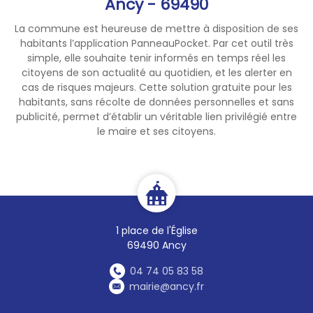
Ancy - 69490
En savoir plus sur ByCOR+ et
se pré-inscrire :
La commune est heureuse de mettre à disposition de ses
www.ouestrhodanien.fr/bycor
habitants l’application PanneauPocket. Par cet outil très
plus
simple, elle souhaite tenir informés en temps réel les
citoyens de son actualité au quotidien, et les alerter en
cas de risques majeurs. Cette solution gratuite pour les
habitants, sans récolte de données personnelles et sans
publicité, permet d’établir un véritable lien privilégié entre
le maire et ses citoyens.
1 place de l'Église
69490 Ancy
04 74 05 83 58
mairie@ancy.fr