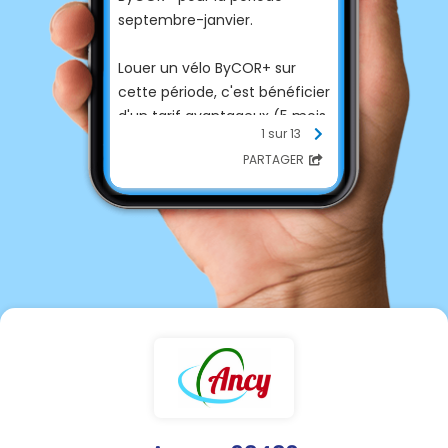
septembre-janvier.
Louer un vélo ByCOR+ sur
cette période, c'est bénéficier
d'un tarif avantageux (5 mois
1 sur 13
pour le prix de 3) et c'est
PARTAGER
aussi l'occasion de profiter de
la rentrée pour changer ses
habitudes en se mettant au
vélo à assistance électrique
pour :
🚴‍♀️ prendre soin de sa santé et
garder la forme ;
💵 faire des économies ;
🍃 respecter l’environnement,
faire une rentrée décarbonée.