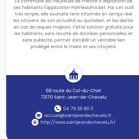
La commune est heureuse de mettre à disposition de
ses habitants l’application PanneauPocket. Par cet outil
très simple, elle souhaite tenir informés en temps réel
les citoyens de son actualité au quotidien, et les alerter
en cas de risques majeurs. Cette solution gratuite pour
les habitants, sans récolte de données personnelles et
sans publicité, permet d’établir un véritable lien
privilégié entre le maire et ses citoyens.
68 route du Col-du-Chat
73170 Saint-Jean-de-Chevelu
04 79 36 80 11
accueil@saintjeandechevelu.fr
http://www.saintjeandechevelu.fr/