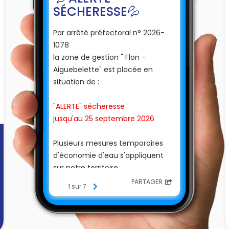
SÉCHERESSE 💦
Par arrêté préfectoral n° 2026-
1078
la zone de gestion " Flon -
Aiguebelette" est placée en
situation de :
"ALERTE" sécheresse
jusqu'au 25 septembre 2026
Plusieurs mesures temporaires
d'économie d'eau s'appliquent
sur notre territoire.
PARTAGER
1 sur 7