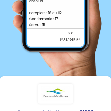
absolue
Pompiers : 18 ou 112
Gendarmerie : 17
Samu : 15
1 sur 1
PARTAGER
Astreinte d’élus
Un numéro de téléphone
portable est spécialement
dédié pour l’astreinte des élus
(Maire et adjoints)
07 88 40 75 52
Composer ce numéro de
téléphone doit
rester
exceptionnel
et ne
peut être fait que pendant les
horaires d’astreinte des élus, à
savoir :