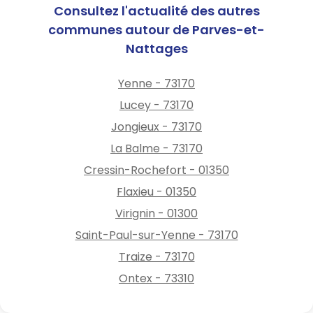
Consultez l'actualité des autres
conservatoires pour assurer la
communes autour de Parves-et-
protection des biens et des
Nattages
personnes,
· de coordonner les moyens
techniques municipaux
Yenne - 73170
disponibles,
Lucey - 73170
· procéder au relogement
Jongieux - 73170
des personnes sinistrées si
La Balme - 73170
nécessaire,
· d’informer les membres du
Cressin-Rochefort - 01350
conseil municipal,
Flaxieu - 01350
· d’informer les différents
Virignin - 01300
services de l’État,
· de pouvoir apporter une
Saint-Paul-sur-Yenne - 73170
réponse à tous les citoyens
Traize - 73170
de la commune.
Ontex - 73310