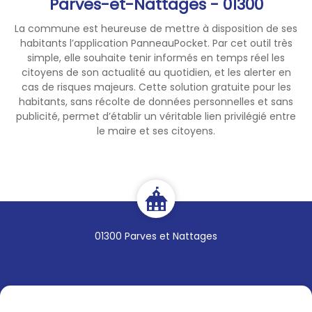
Parves-et-Nattages - 01300
De 18h à 22h tous les jours
ouvrés
La commune est heureuse de mettre à disposition de ses
Les week-end et jours fériés
habitants l’application PanneauPocket. Par cet outil très
simple, elle souhaite tenir informés en temps réel les
de 8h à 22h00.
citoyens de son actualité au quotidien, et les alerter en
Ce numéro doit être
utilisé en
cas de risques majeurs. Cette solution gratuite pour les
dehors des horaires
habitants, sans récolte de données personnelles et sans
d’ouverture de la mairie.
publicité, permet d’établir un véritable lien privilégié entre
Ce dispositif a pour objectifs
le maire et ses citoyens.
en situation de crise ou
d’événement majeur
(incendies, inondations,
etc…) :
· de pouvoir apporter une
réponse à tous les services
01300 Parves et Nattages
publics (pompiers,
gendarmerie, direction inter-
régionale des routes, services
préfectoraux…)
· de prendre toutes mesures