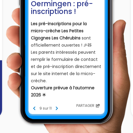
Oermingen : pré-
inscriptions !
Les pré-inscriptions pour la
micro-crèche Les Petites
Cigognes Les Chérubins
sont
officiellement ouvertes ! 🎉🧸
Les parents intéressés peuvent
remplir le formulaire de contact
et de pré-inscription directement
sur le site internet de la micro-
crèche.
Ouverture prévue à l’automne
2026
🌟
https://oermingen-67970.les-
PARTAGER
9 sur 11
cherubins-creches.com
N’hésitez pas à partager cette
joyeuse nouvelle et à contacter la
structure via son site pour toute