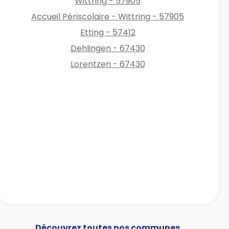
Wittring - 57905
Accueil Périscolaire - Wittring - 57905
Etting - 57412
Dehlingen - 67430
Lorentzen - 67430
Découvrez toutes nos communes