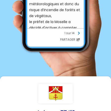
météorologiques et donc du
risque d’incendie de forêts et
de végétaux,
le préfet de la Moselle a
décidé d'activer à compter
1 sur 14
de ce jour, à 12h,
PARTAGER
le degré de danger sévère
pour l'ensemble du
département.