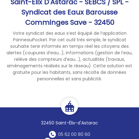
Saint-Élix D'Astarac - SEBCS / SPL -
permette, ensemble, de
Syndicat des Eaux Barousse
préserver notre ressource en
Comminges Save - 32450
quantité et en qualité.
Dans votre vie quotidienne :
Votre syndicat des eaux s’est équipé de l’application
Faites la chasse aux fuites
PanneauPocket. Par cet outil très simple, le syndicat
(contrôlez régulièrement la
souhaite tenir informés en temps réel les citoyens des
consommation d’eau à votre
alertes (coupures d’eau...), informations (gestion de l’eau,
compteur individuel)
relève des compteurs d’eau...), actualités (travaux,
aménagements réalisés sur le réseau). Cette solution est
Ne laissez pas l’eau couler en
gratuite pour les habitants, sans récolte de données
continu
personnelles et sans publicité.
Préférez les douches rapides
aux bains
Arrosez votre potager le
matin tôt ou le soir après 20
heures
Limitez l’arrosage de vos
32450 Saint-Élix-d'Astarac
espaces verts
Lavez votre véhicule dans une
05 62 00 80 60