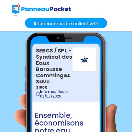
Référencez votre collectivité
SEBCS / SPL -
Syndicat des
Eaux
Barousse
Comminges
Save
31800
Info modifiée le
03/08/2026
Ensemble,
économisons
notre eau