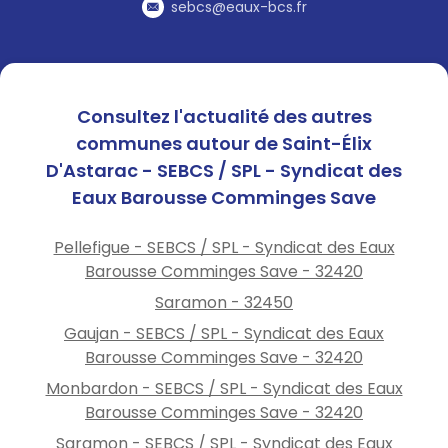
station de lavage
sebcs@eaux-bcs.fr
Ne remplissez pas votre
piscine
Professionnels : conformez-
vous aux arrêtés
Consultez l'actualité des autres
préfectoraux.
communes autour de Saint-Élix
Retrouvez les arrêtés
D'Astarac - SEBCS / SPL - Syndicat des
préfectoraux et des conseils
Eaux Barousse Comminges Save
d’économie d’eau sur :
www.eau-barousse.fr
rubriques : eau\ressources en
Pellefigue - SEBCS / SPL - Syndicat des Eaux
eau et eau\avis de
Barousse Comminges Save - 32420
perturbation
Saramon - 32450
Gaujan - SEBCS / SPL - Syndicat des Eaux
Barousse Comminges Save - 32420
Monbardon - SEBCS / SPL - Syndicat des Eaux
Barousse Comminges Save - 32420
Saramon - SEBCS / SPL - Syndicat des Eaux