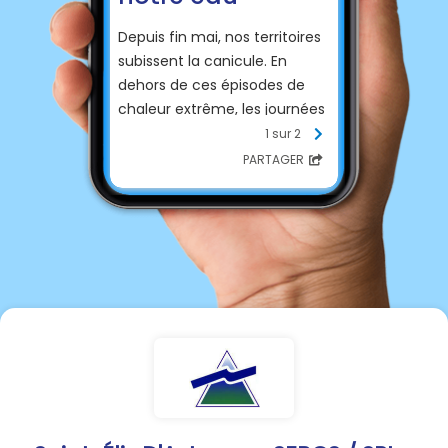
Depuis fin mai, nos territoires
subissent la canicule. En
dehors de ces épisodes de
chaleur extrême, les journées
restent très chaudes et la
1 sur 2
pluie rare. Dans ce contexte, il
PARTAGER
est de notre responsabilité
collective d’agir pour
économiser et préserver l’eau
que nous utilisons.
En complément des
restrictions d’usage de l’eau
imposées par arrêté
préfectoral, nous vous
rappelons quelques règles de
bon sens pour que chaque
geste en faveur des
économies d’eau nous