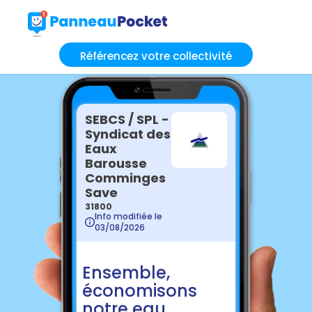
Référencez votre collectivité
SEBCS / SPL -
Syndicat des
Eaux
Barousse
Comminges
Save
31800
Info modifiée le
03/08/2026
Ensemble,
économisons
notre eau