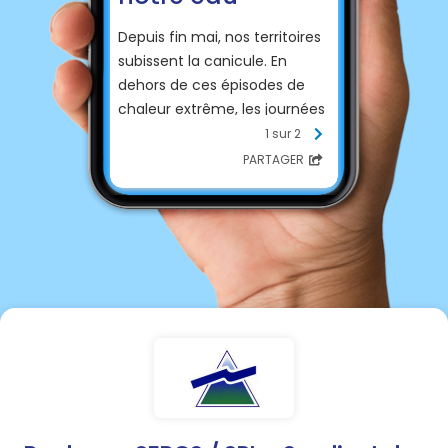
Depuis fin mai, nos territoires
subissent la canicule. En
dehors de ces épisodes de
chaleur extrême, les journées
restent très chaudes et la
1 sur 2
pluie rare. Dans ce contexte, il
PARTAGER
est de notre responsabilité
collective d’agir pour
économiser et préserver l’eau
que nous utilisons.
En complément des
restrictions d’usage de l’eau
imposées par arrêté
préfectoral, nous vous
rappelons quelques règles de
bon sens pour que chaque
geste en faveur des
économies d’eau nous