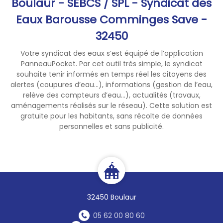
Boulaur - SEBCS / SPL - Syndicat des
permette, ensemble, de
Eaux Barousse Comminges Save -
préserver notre ressource en
32450
quantité et en qualité.
Dans votre vie quotidienne :
Votre syndicat des eaux s’est équipé de l’application
Faites la chasse aux fuites
PanneauPocket. Par cet outil très simple, le syndicat
(contrôlez régulièrement la
souhaite tenir informés en temps réel les citoyens des
consommation d’eau à votre
alertes (coupures d’eau...), informations (gestion de l’eau,
compteur individuel)
relève des compteurs d’eau...), actualités (travaux,
aménagements réalisés sur le réseau). Cette solution est
Ne laissez pas l’eau couler en
gratuite pour les habitants, sans récolte de données
continu
personnelles et sans publicité.
Préférez les douches rapides
aux bains
Arrosez votre potager le
matin tôt ou le soir après 20
heures
Limitez l’arrosage de vos
32450 Boulaur
espaces verts
Lavez votre véhicule dans une
05 62 00 80 60