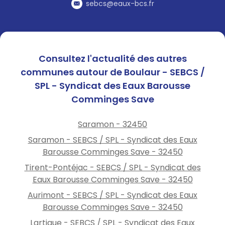
station de lavage
sebcs@eaux-bcs.fr
Ne remplissez pas votre
piscine
Professionnels : conformez-
vous aux arrêtés
Consultez l'actualité des autres
préfectoraux.
communes autour de Boulaur - SEBCS /
Retrouvez les arrêtés
SPL - Syndicat des Eaux Barousse
préfectoraux et des conseils
Comminges Save
d’économie d’eau sur :
www.eau-barousse.fr
rubriques : eau\ressources en
Saramon - 32450
eau et eau\avis de
Saramon - SEBCS / SPL - Syndicat des Eaux
perturbation
Barousse Comminges Save - 32450
Tirent-Pontéjac - SEBCS / SPL - Syndicat des
Eaux Barousse Comminges Save - 32450
Aurimont - SEBCS / SPL - Syndicat des Eaux
Barousse Comminges Save - 32450
Lartigue - SEBCS / SPL - Syndicat des Eaux