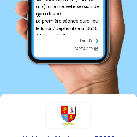
ans), une nouvelle session de
gym douce.
La première séance aura lieu
le lundi 7 septembre à 10h45
à la salle de Corgirnon.
1 sur 13
PARTAGER
Les inscriptions seront
possibles à compter du 24
août 2026.
Toutes les informations
figurent sur l'affiche en PJ.
Le service d'aides à domicile
du CIAS se tient à votre
disposition pour toutes
questions au 03 25 84 87 48.