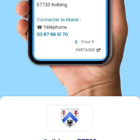
57720 Rolbing
Contacter la Mairie :
☎ Téléphone
03 87 96 51 70
📩 E-mail
11 sur 11
mairie.rolbing@orange.fr
PARTAGER
Permanences :
Mardi de 10H00 à 12H00
Jeudi de 16H00 à 18H00