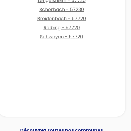
Lengelsheim - 57720
Schorbach - 57230
Breidenbach - 57720
Rolbing - 57720
Schweyen - 57720
Découvrez toutes nos communes